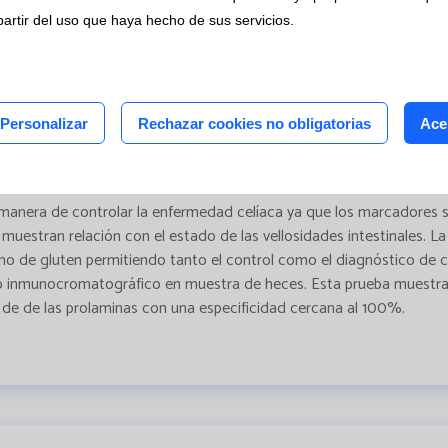
os clínicos
partir del uso que haya hecho de sus servicios.
tudios
céntricos
21
Personalizar
Rechazar cookies no obligatorias
Ace
nica manera de controlar la enfermedad celíaca ya que los marcador
 muestran relación con el estado de las vellosidades intestinales. 
umo de gluten permitiendo tanto el control como el diagnóstico de 
o inmunocromatográfico en muestra de heces. Esta prueba muestra 
 de de las prolaminas con una especificidad cercana al 100%.