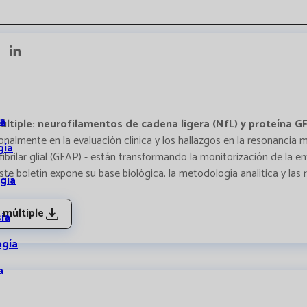
a
ltiple: neurofilamentos de cadena ligera (NfL) y proteína G
ionalmente en la evaluación clínica y los hallazgos en la resonanci
gía
 fibrilar glial (GFAP) - están transformando la monitorización de l
Este boletín expone su base biológica, la metodología analítica y la
gía
 múltiple
ia
ogía
a