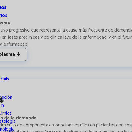
ios
rios
lasma
ivo progresivo que representa la causa más frecuente de demencia 
 fases preclínicas y de clínica leve de la enfermedad, y en el futu
la enfermedad.
 plasma
atlab
4
ripción
ín
uímica
ión de la demanda
tología
eguimiento de componentes monoclonales (CM) en pacientes con s
nología