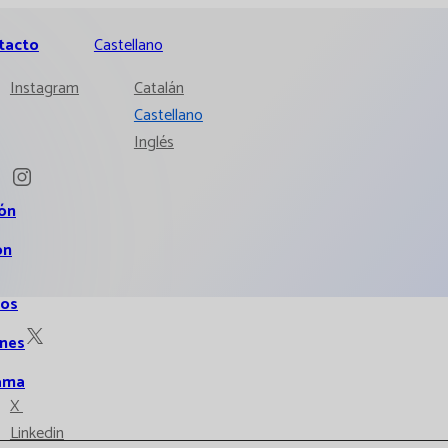
tacto
Castellano
Instagram
Catalán
Castellano
Inglés
ión
ón
ios
ones
ama
X
Linkedin