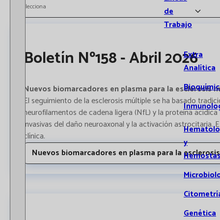
Selecciona
de
Trabajo
Boletín Nº158 - Abril 2026
Extra
Analítica
Bioquímic
Nuevos biomarcadores en plasma para la esclerosis mú
El seguimiento de la esclerosis múltiple se ha basado tradic
Inmunolo
neurofilamentos de cadena ligera (NfL) y la proteína acídica
invasivas del daño neuroaxonal y la activación astrocitaria. 
Hematolo
clínica.
y
Nuevos biomarcadores en plasma para la esclerosis
Hemostas
Microbiol
Citometrí
Genética