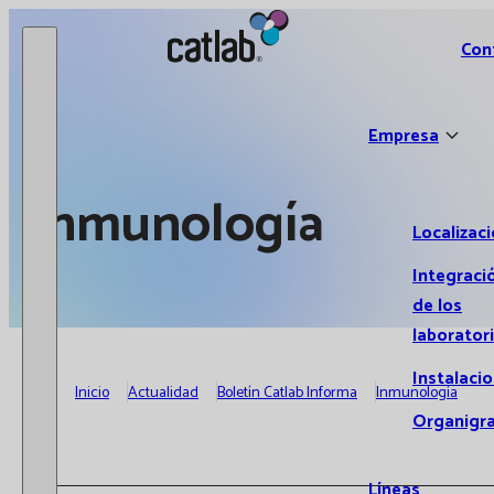
Catlab.
Con
Empresa
Inmunología
Localizac
Integraci
de los
laborator
Instalaci
Inicio
Actualidad
Boletín Catlab Informa
Inmunología
Organigr
Líneas