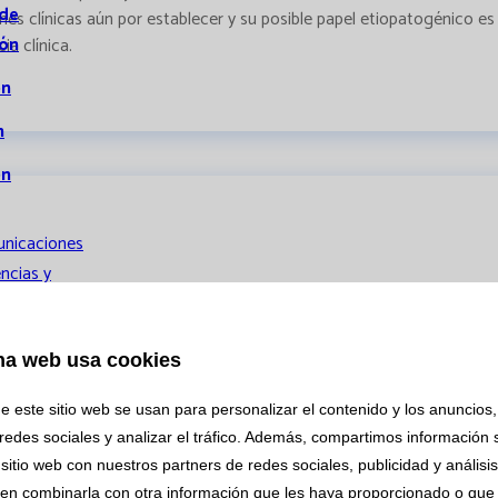
 de
aciones clínicas aún por establecer y su posible papel etiopatogéni
ión
a clínica.
ón
n
ón
nicaciones
ncias y
nicaciones
n la interpretación del proteinograma.
s
 más común y representa el 1% de todos los tipos de cáncer. Entre 
na web usa cookies
icaciones
de la aparición de las terapias con estos fármacos biológicos, co
s por el uso de estos anticuerpos monoclonales que dificultan la i
e este sitio web se usan para personalizar el contenido y los anuncios,
orales
ara lograr una correcta interpretación y evaluación de los resultad
redes sociales y analizar el tráfico. Además, compartimos información 
ción
sitio web con nuestros partners de redes sociales, publicidad y análisi
en combinarla con otra información que les haya proporcionado o que