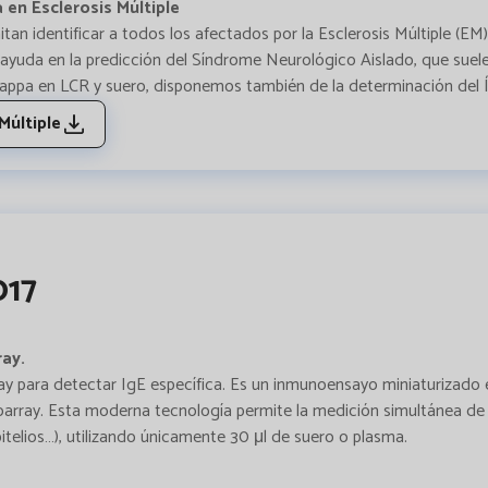
en Esclerosis Múltiple
an identificar a todos los afectados por la Esclerosis Múltiple (EM
ayuda en la predicción del Síndrome Neurológico Aislado, que suele 
kappa en LCR y suero, disponemos también de la determinación del 
Múltiple
017
ay.
ay para detectar IgE específica. Es un inmunoensayo miniaturizado 
array. Esta moderna tecnología permite la medición simultánea de 
pitelios…), utilizando únicamente 30 μl de suero o plasma.