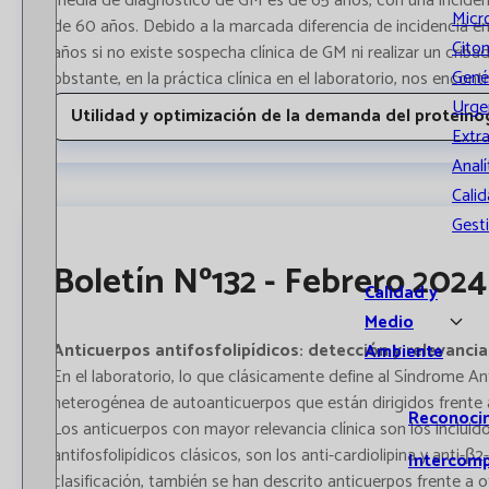
media de diagnóstico de GM es de 65 años, con una incide
Micr
de 60 años. Debido a la marcada diferencia de incidencia en 
Cito
años si no existe sospecha clínica de GM ni realizar un cri
Gené
obstante, en la práctica clínica en el laboratorio, nos enc
Urge
Utilidad y optimización de la demanda del protein
Extr
Analí
Calid
Gest
Boletín Nº132 - Febrero 2024
Calidad y
Medio
Anticuerpos antifosfolipídicos: detección y relevancia 
Ambiente
En el laboratorio, lo que clásicamente define al Síndrome An
heterogénea de autoanticuerpos que están dirigidos frente a 
Reconoci
Los anticuerpos con mayor relevancia clínica son los incluid
antifosfolipídicos clásicos, son los anti-cardiolipina y anti-
Intercom
clasificación, también se han descrito anticuerpos frente a 