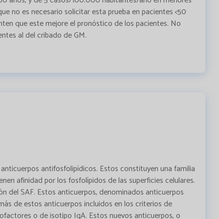
 60 años, y de 5 casos/100.000 habitantes/año en menores
que no es necesario solicitar esta prueba en pacientes <50
nten que este mejore el pronóstico de los pacientes. No
entes al del cribado de GM.
anticuerpos antifosfolipídicos. Estos constituyen una familia
n afinidad por los fosfolípidos de las superficies celulares.
ación del SAF. Estos anticuerpos, denominados anticuerpos
emás de estos anticuerpos incluidos en los criterios de
cofactores o de isotipo IgA. Estos nuevos anticuerpos, o