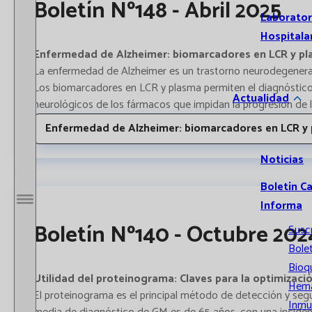
Boletín Nº148 - Abril 2025
Laborator
Hospitala
Enfermedad de Alzheimer: biomarcadores en LCR y p
La enfermedad de Alzheimer es un trastorno neurodegenerat
Los biomarcadores en LCR y plasma permiten el diagnóstico en
Actualidad
neurológicos de los fármacos que impidan la progresión de 
Enfermedad de Alzheimer: biomarcadores en LCR y
Noticias
Boletín C
Informa
Abrir / Cerrar menú
Boletín Nº140 - Octubre 202
Susc
Bolet
Bioq
Utilidad del proteinograma: Claves para la optimizac
Hema
El proteinograma es el principal método de detección y s
Inmu