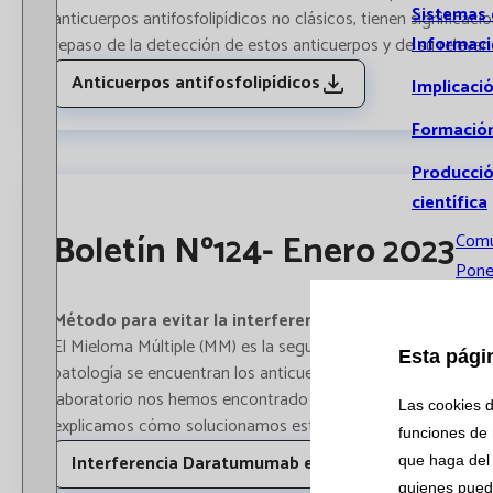
Sistemas
anticuerpos antifosfolipídicos no clásicos, tienen signific
Informac
repaso de la detección de estos anticuerpos y de su relevanci
Anticuerpos antifosfolipídicos
Implicaci
Formació
Producci
científica
Boletín Nº124- Enero 2023
Comu
Pone
Comu
Método para evitar la interferencia de Daratumumab e
orale
El Mieloma Múltiple (MM) es la segunda neoplasia sanguínea
Esta pági
Publ
patología se encuentran los anticuerpos monoclonales. Des
Tesis
laboratorio nos hemos encontrado con interferencias causada
Las cookies d
doct
explicamos cómo solucionamos esta interferencia en Catlab p
funciones de 
Investiga
Interferencia Daratumumab en proteinograma
que haga del 
quienes pued