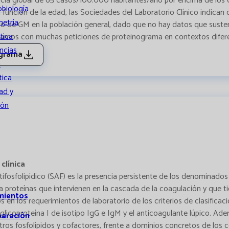
ncia global de 65 casos/100.000 habitantes/año por encima de los
obiología
función de la edad, las Sociedades del Laboratorio Clínico indican 
metría
bado de GM en la población general, dado que no hay datos que suste
tica
ontramos con muchas peticiones de proteinograma en contextos difer
ncias
ograma
a
tica
ad y
ión
clínica
tifosfolipídico (SAF) es la presencia persistente de los denominados 
proteínas que intervienen en la cascada de la coagulación y que tiene
mientos
os en los requerimientos de laboratorio de los criterios de clasific
β2-glicoproteína I de isotipo IgG e IgM y el anticoagulante lúpico. Ad
paración
otros fosfolípidos y cofactores, frente a dominios concretos de los 