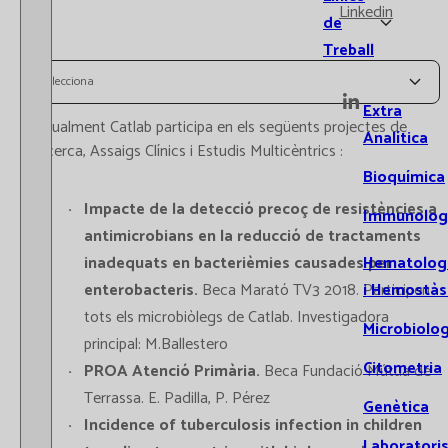
Linkedin
de
Treball
Selecciona
Extra
Actualment Catlab participa en els següents projectes de
Analítica
Recerca, Assaigs Clínics i Estudis Multicèntrics :
Bioquímica
Impacte de la detecció precoç de resistències a
Immunolog
antimicrobians en la reducció de tractaments
inadequats en bacterièmies causades per
Hematolog
enterobacteris.
Beca Marató TV3 2018. Participen
i Hemostàs
tots els microbiòlegs de Catlab. Investigadora
Microbiolog
principal: M.Ballestero
Citometria
PROA Atenció Primària.
Beca Fundació Mútua de
Terrassa. E. Padilla, P. Pérez
Genètica
Incidence of tuberculosis infection in children
Laboratori