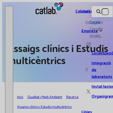
Catlab.
Contacte
Català
Instagram
Català
Castellà
Empresa
Anglès
Assaigs clínics i Estudis
Localitzaci
multicèntrics
Integració
X
de
laboratoris
Instal·lacio
Organigra
Inici
Qualitat i Medi Ambient
Recerca
Assaigs clínics i Estudis multicèntrics
Línies