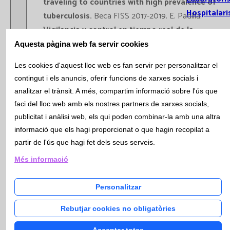
traveling to countries with high prevalence of
Hospitalari
tuberculosis.
Beca FISS 2017-2019. E. Padilla.
Vigilancia y control en tiempo real de la
infección relacionada con la asistencia sanitaria
Aquesta pàgina web fa servir cookies
por bacterias multiresistentes a través de la
Actualitat
Les cookies d'aquest lloc web es fan servir per personalitzar el
secuenciación de genomas completos.
Beca
contingut i els anuncis, oferir funcions de xarxes socials i
FISS 2018-2020. E.Padilla i E. Jiménez.
analitzar el trànsit. A més, compartim informació sobre l'ús que
KPBLEE no aïllament.
BECA PERIS. M. Xercavins, P.
Notícies
faci del lloc web amb els nostres partners de xarxes socials,
Pérez
publicitat i anàlisi web, els qui poden combinar-la amb una altra
Butlletí Cat
Tractament paramomicina versus metronidazol
informació que els hagi proporcionat o que hagin recopilat a
Informa
en infeccions per Dientamoeba fragilis.
BECA
partir de l'ús que hagi fet dels seus serveis.
Obrir / Tancar menú
PERIS E. Padilla, P. Pérez, T. Pérez-Porcuna.
Subscr
Més informació
Millora del tractament amb fàrmacs
Butllet
antidepressius: desenvolupament i
Bioquí
Personalitzar
implementació de noves intervencions
Hemat
farmacogenètiques en àmbits hospitalaris.
Rebutjar cookies no obligatòries
Immun
BECA PERIS.
Microb