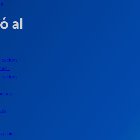
ió
ó al
icacions
ies i
icacions
acions
als
 clínics