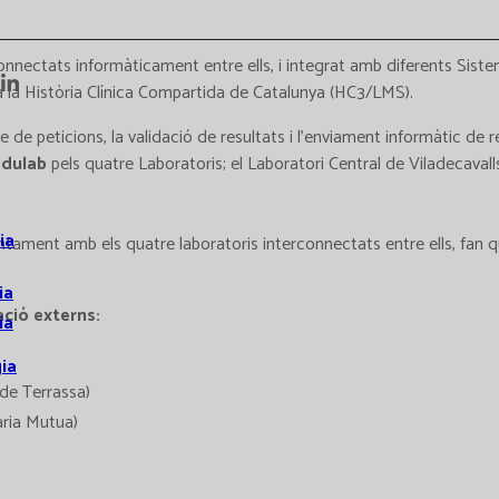
connectats informàticament entre ells, i integrat amb diferents Sist
s a la Història Clínica Compartida de Catalunya (HC3/LMS).
e de peticions, la validació de resultats i l’enviament informàtic de re
dulab
pels quatre Laboratoris; el Laboratori Central de Viladecavall
ia
juntament amb els quatre laboratoris interconnectats entre ells, fan 
ia
ció externs:
ia
ia
 de Terrassa)
ària Mutua)
s