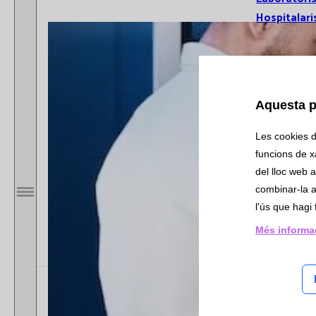
Hospitalari
Actualitat
Aquesta p
Les cookies d'
Notícies
funcions de xa
Butlletí Cat
del lloc web a
Informa
combinar-la a
Obrir / Tancar menú
l'ús que hagi 
Subscr
Butllet
Més informa
Bioquí
Hemat
Immun
Microb