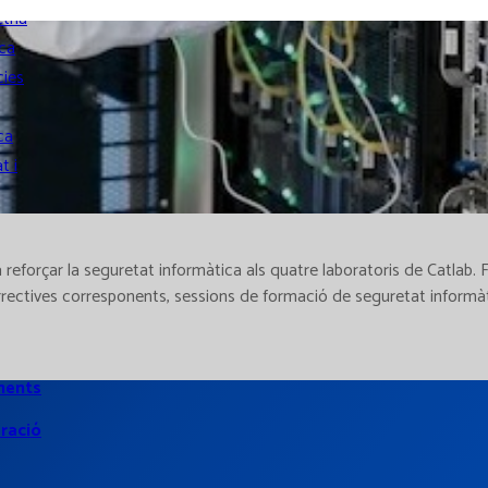
tria
ca
ies
ca
t i
 reforçar la seguretat informàtica als quatre laboratoris de Catlab.
orrectives corresponents, sessions de formació de seguretat informàt
ments
ració