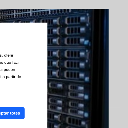
, oferir
ús que faci
qui poden
 a partir de
ptar totes