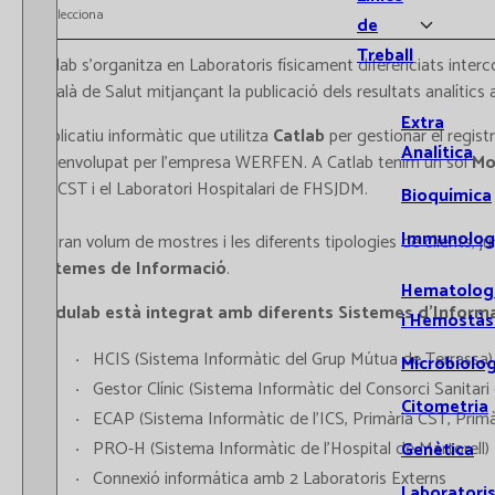
Selecciona
de
Treball
Catlab s’organitza en Laboratoris físicament diferenciats inter
Català de Salut mitjançant la publicació dels resultats analític
Extra
L’aplicatiu informàtic que utilitza
Catlab
per gestionar el registr
Analítica
desenvolupat per l'empresa WERFEN. A Catlab tenim un sol
Mo
del CST i el Laboratori Hospitalari de FHSJDM.
Bioquímica
Immunolog
El gran volum de mostres i les diferents tipologies de clients, 
Sistemes de Informació
.
Hematolog
Modulab està integrat amb diferents Sistemes d’Informa
i Hemostàs
HCIS (Sistema Informàtic del Grup Mútua de Terrassa)
Microbiolog
Gestor Clínic (Sistema Informàtic del Consorci Sanitari
Citometria
ECAP (Sistema Informàtic de l’ICS, Primària CST, Prim
PRO-H (Sistema Informàtic de l’Hospital de Martorell)
Genètica
Connexió informática amb 2 Laboratoris Externs
Laboratori