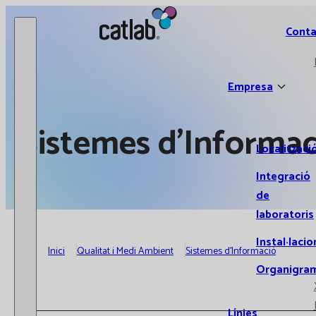
Catlab.
Conta
Empresa
Sistemes d’Informac
Localitzaci
Integració
de
laboratoris
Instal·lacio
Inici
Qualitat i Medi Ambient
Sistemes d’Informació
Organigra
Línies