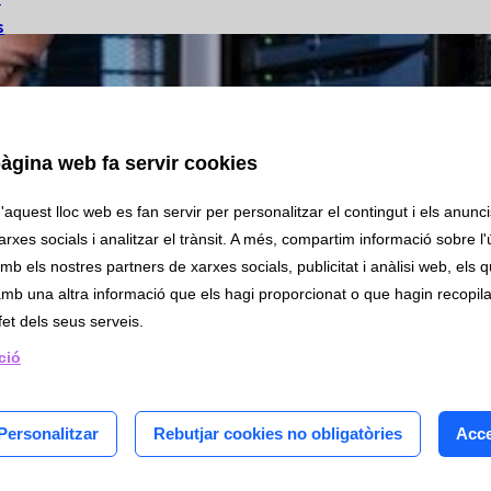
s
àgina web fa servir cookies
aquest lloc web es fan servir per personalitzar el contingut i els anuncis
rxes socials i analitzar el trànsit. A més, compartim informació sobre l'
lab
mb els nostres partners de xarxes socials, publicitat i anàlisi web, els 
mb una altra informació que els hagi proporcionat o que hagin recopilat
fet dels seus serveis.
ipció
í
ció
mica
ologia
Personalitzar
Rebutjar cookies no obligatòries
Acce
ologia
iologia