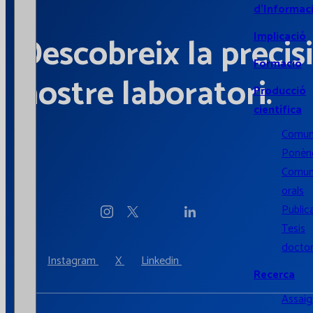
d’Informac
Implicació
Descobreix la precisi
Formació
nostre laboratori.
Producció
científica
Comun
Ponènc
Comun
orals
Public
Tesis
doctor
Instagram
X
Linkedin
Recerca
Assaigs