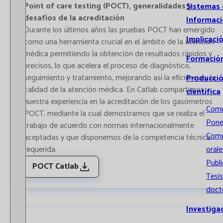
Point of care testing (POCT), generalidades y
Sistemas
desafíos de la acreditación
Informac
Durante los últimos años las pruebas POCT han emergido
Implicaci
como una herramienta crucial en el ámbito de la atención
médica permitiendo la obtención de resultados rápidos y
Formació
precisos, lo que acelera el proceso de diagnóstico,
seguimiento y tratamiento, mejorando así la eficiencia y la
Producci
calidad de la atención médica. En Catlab compartimos
científica
nuestra experiencia en la acreditación de los gasómetros
Comu
POCT, mediante la cual demostramos que se realiza el
Pone
trabajo de acuerdo con normas internacionalmente
Comu
aceptadas y que disponemos de la competencia técnica
orale
requerida.
Publ
POCT Catlab
Tesis
doct
Investiga