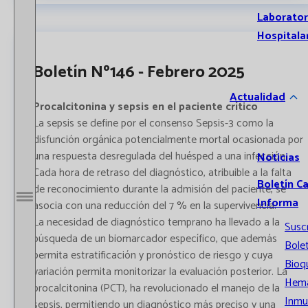
Laborator
Hospitala
Boletín Nº146 - Febrero 2025
Actualidad
Procalcitonina y sepsis en el paciente crítico
La sepsis se define por el consenso Sepsis-3 como la
disfunción orgánica potencialmente mortal ocasionada por
una respuesta desregulada del huésped a una infección. ​
Noticias
Cada hora de retraso del diagnóstico, atribuible a la falta
Boletín C
de reconocimiento durante la admisión del paciente, se
Informa
asocia con una reducción del 7 % en la supervivencia.
Abrir / Cerrar menú
La necesidad de diagnóstico temprano ha llevado a la
Susc
búsqueda de un biomarcador específico, que además
Bolet
permita estratificación y pronóstico de riesgo y cuya
Bioq
variación permita monitorizar la evaluación posterior. La
Hema
procalcitonina (PCT), ha revolucionado el manejo de la
Inmu
sepsis, permitiendo un diagnóstico más preciso y una