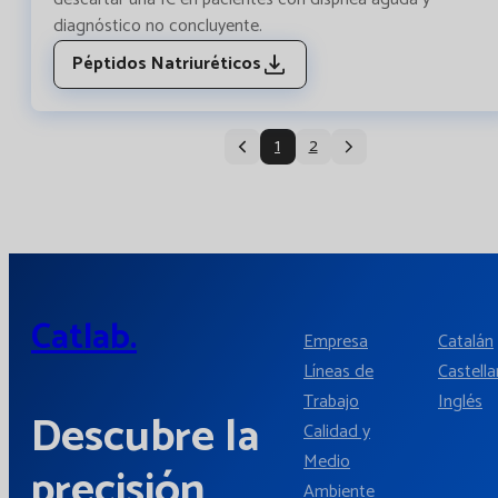
diagnóstico no concluyente.
Péptidos Natriuréticos
1
2
Catlab.
Empresa
Catalán
Líneas de
Castell
Trabajo
Inglés
Descubre la
Calidad y
Medio
precisión
Ambiente