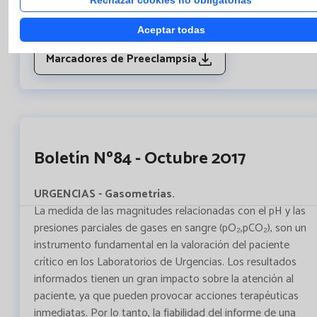
con mayor riesgo, así como estrategias para reducir su
prevalencia. En Catlab hemos empezado a utilizar como
Aceptar todas
marcador de preeclampsia el ratio sFlt-1/PlGF.
Marcadores de Preeclampsia
Boletín Nº84 - Octubre 2017
URGENCIAS - Gasometrías.
La medida de las magnitudes relacionadas con el pH y las
presiones parciales de gases en sangre (pO₂,pCO₂), son un
instrumento fundamental en la valoración del paciente
crítico en los Laboratorios de Urgencias. Los resultados
informados tienen un gran impacto sobre la atención al
paciente, ya que pueden provocar acciones terapéuticas
inmediatas. Por lo tanto, la fiabilidad del informe de una