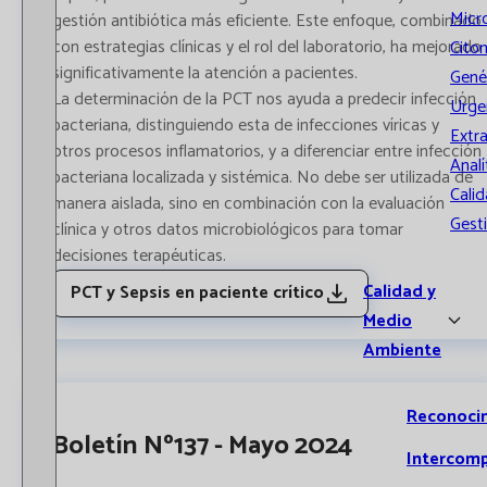
Micr
gestión antibiótica más eficiente. Este enfoque, combinado
con estrategias clínicas y el rol del laboratorio, ha mejorado
Cito
significativamente la atención a pacientes.
Gené
La determinación de la PCT nos ayuda a predecir infección
Urge
bacteriana, distinguiendo esta de infecciones víricas y
Extr
otros procesos inflamatorios, y a diferenciar entre infección
Analí
bacteriana localizada y sistémica. No debe ser utilizada de
Calid
manera aislada, sino en combinación con la evaluación
Gest
clínica y otros datos microbiológicos para tomar
decisiones terapéuticas.
Calidad y
PCT y Sepsis en paciente crítico
Medio
Ambiente
Reconoci
Boletín Nº137 - Mayo 2024
Intercom