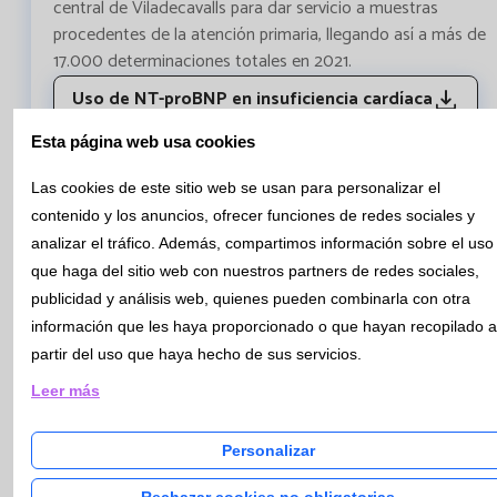
central de Viladecavalls para dar servicio a muestras
procedentes de la atención primaria, llegando así a más de
17.000 determinaciones totales en 2021.
Uso de NT-proBNP en insuficiencia cardíaca
Esta página web usa cookies
Las cookies de este sitio web se usan para personalizar el
contenido y los anuncios, ofrecer funciones de redes sociales y
Boletín Nº91 - Mayo 2018
analizar el tráfico. Además, compartimos información sobre el uso
que haga del sitio web con nuestros partners de redes sociales,
publicidad y análisis web, quienes pueden combinarla con otra
URGENCIAS - Marcadores de Preeclampsia
información que les haya proporcionado o que hayan recopilado a
La Preeclampsia es un trastorno hipertensivo del
partir del uso que haya hecho de sus servicios.
embarazo, que causa una importante morbi-mortalidad
materno-fetal, que afecta al 2-8% de los embarazos. En los
Leer más
últimos años, numerosos estudios han intentado
determinar marcadores de predicción de riesgo de
Personalizar
preeclampsia, teniendo como reto, identificar a las mujeres
Rechazar cookies no obligatorias