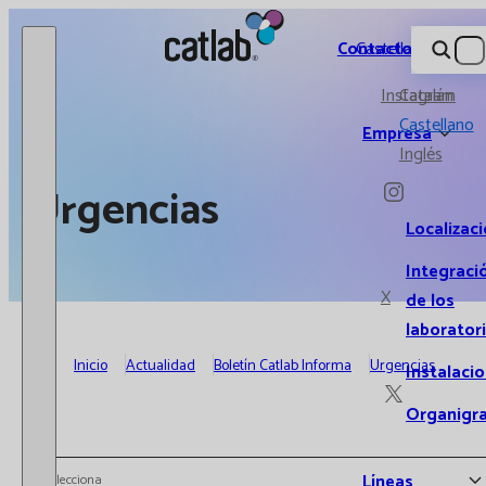
Catlab.
Contacto
Castellano
Instagram
Catalán
Castellano
Empresa
Inglés
Urgencias
Localizac
Integraci
X
de los
laborator
Inicio
Actualidad
Boletín Catlab Informa
Urgencias
Instalaci
Organigr
Líneas
Selecciona