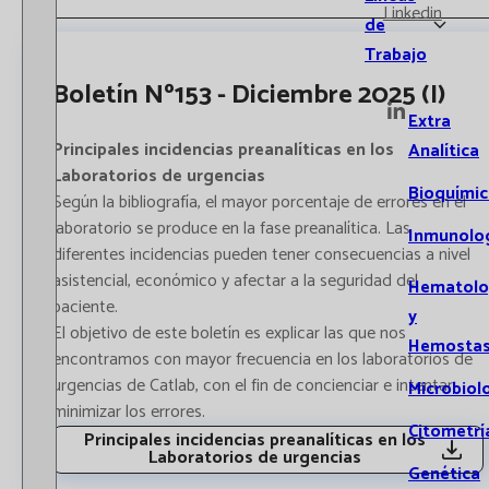
Linkedin
de
Trabajo
Boletín Nº153 - Diciembre 2025 (I)
Extra
Principales incidencias preanalíticas en los
Analítica
Laboratorios de urgencias
Bioquímic
Según la bibliografía, el mayor porcentaje de errores en el
laboratorio se produce en la fase preanalítica. Las
Inmunolo
diferentes incidencias pueden tener consecuencias a nivel
asistencial, económico y afectar a la seguridad del
Hematolo
paciente.
y
El objetivo de este boletín es explicar las que nos
Hemostas
encontramos con mayor frecuencia en los laboratorios de
urgencias de Catlab, con el fin de concienciar e intentar
Microbiol
minimizar los errores.
Citometrí
Principales incidencias preanalíticas en los
Laboratorios de urgencias
Genética