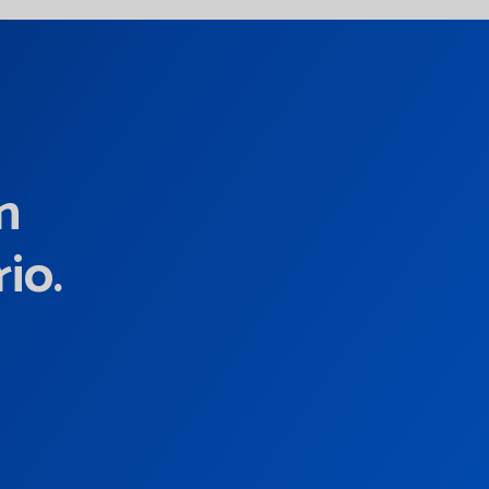
n
io.