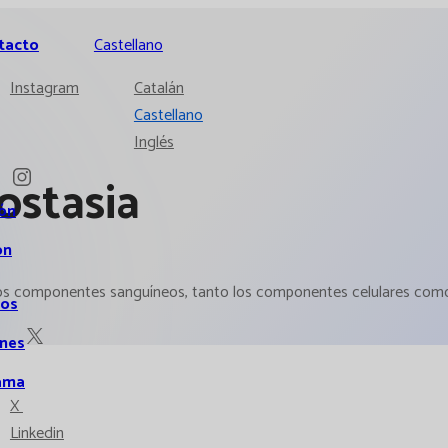
tacto
Castellano
Instagram
Catalán
Castellano
Inglés
stasia
ión
ón
 los componentes sanguíneos, tanto los componentes celulares como
ios
ones
ama
X
Linkedin