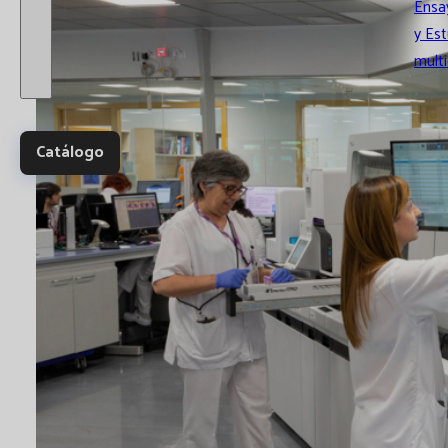
Ensay
y Es
multi
Catálogo