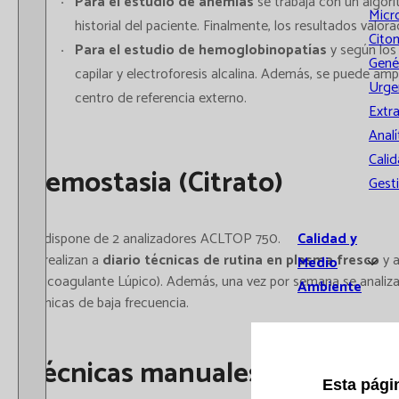
Para el estudio de anemias
se trabaja con un algori
Micr
historial del paciente. Finalmente, los resultados valo
Cito
Para el estudio de hemoglobinopatías
y según los
Gené
capilar y electroforesis alcalina. Además, se puede am
Urge
centro de referencia externo.
Extr
Analí
Calid
Hemostasia (Citrato)
Gest
Calidad y
Se dispone de 2 analizadores ACLTOP 750.
Se realizan a
diario técnicas de rutina en plasma fresco
y a
Medio
anticoagulante Lúpico). Además, una vez por semana se analizan 
Ambiente
técnicas de baja frecuencia.
Reconoci
Técnicas manuales
Intercom
Esta pági