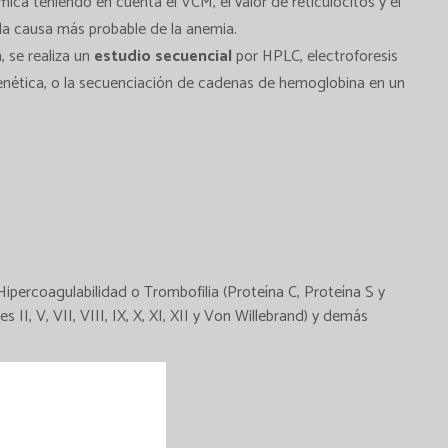
ica teniendo en cuenta el VCM, el valor de reticulocitos y el
 la causa más probable de la anemia.
 se realiza un
estudio secuencial
por HPLC, electroforesis
 genética, o la secuenciación de cadenas de hemoglobina en un
ipercoagulabilidad o Trombofilia (Proteína C, Proteína S y
, V, VII, VIII, IX, X, XI, XII y Von Willebrand) y demás