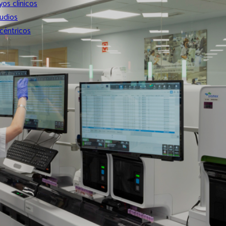
os clínicos
tudios
céntricos