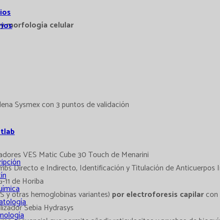
ios
y morfología celular
rios
adena Sysmex con 3 puntos de validación
atlab
zadores VES Matic Cube 30 Touch de Menarini
ripción
s Directo e Indirecto, Identificación y Titulación de Anticuerpos 
ín
-11 de Horiba
uímica
bS y otras hemoglobinas variantes)
por electroforesis capilar
con 
tología
lizador Sebia Hydrasys
nología