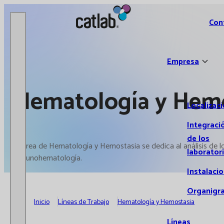
Catlab.
Con
Empresa
Hematología y Hemo
Localizac
Integraci
de los
El área de Hematología y Hemostasia se dedica al análisis de
laborator
inmunohematología.
Instalaci
Organigr
Inicio
Líneas de Trabajo
Hematología y Hemostasia
Líneas