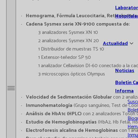
Laborator
Hemograma, Fórmula Leucocitaria, Reticulocitos 
Hospitala
Cadena Sysmex serie XN-9100 compuesta de:
3 analizadores Sysmex XN 10
2 analizadores Sysmex XN 20
Actualidad
1 Distribuidor de muestras TS 10
1 Extensor-teñedor SP 50
1 analizador Cellavision DI-60 conectado a la c
Noticias
3 microscopios ópticos Olympus
Boletín C
Informa
Abrir / Cerrar menú
Velocidad de Sedimentación Globular
con 2 anali
Susc
Inmunohematología
(Grupo sanguíneo, Test de Coomb
Bolet
Análisis de HbA1c (HPLC)
con 2 analizadores Tosoh G
Bioq
Estudio de Hemoglobinopatías
(HbA2, Hb Fetal, H
Hema
Electroforesis alcalina de Hemoglobinas
con 1 ana
Inmu