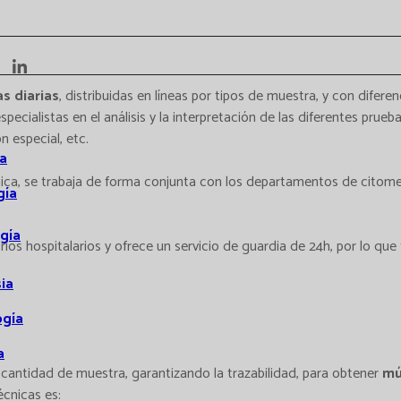
s diarias
, distribuidas en líneas por tipos de muestra, y con difere
cialistas en el análisis y la interpretación de las diferentes prue
 especial, etc.
a
a, se trabaja de forma conjunta con los departamentos de citometr
gía
gía
s hospitalarios y ofrece un servicio de guardia de 24h, por lo que
ia
ogía
a
 cantidad de muestra, garantizando la trazabilidad, para obtener
mú
écnicas es: