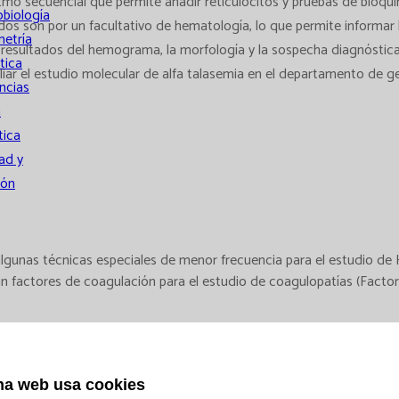
tmo secuencial que permite añadir reticulocitos y pruebas de bioquím
obiología
rados son por un facultativo de hematología, lo que permite informar
metría
 resultados del hemograma, la morfología y la sospecha diagnóstica,
tica
pliar el estudio molecular de alfa talasemia en el departamento de
ncias
a
tica
ad y
ión
lgunas técnicas especiales de menor frecuencia para el estudio de H
factores de coagulación para el estudio de coagulopatías (Factores II
mientos
paración
na web usa cookies