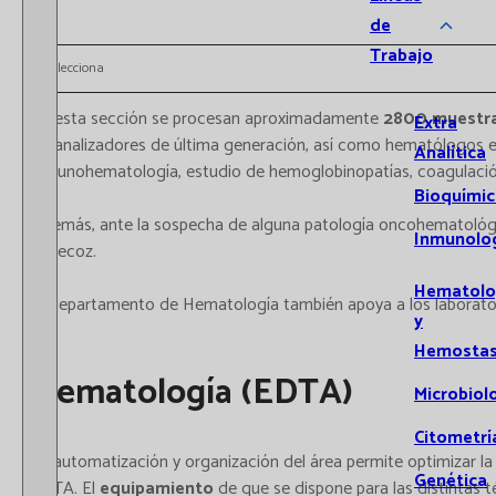
de
Trabajo
Selecciona
En esta sección se procesan aproximadamente
2800 muestra
Extra
de analizadores de última generación, así como hematólogos espe
Analítica
inmunohematología, estudio de hemoglobinopatías, coagulación
Bioquímic
Además, ante la sospecha de alguna patología oncohematológic
Inmunolo
y precoz.
Hematolo
El departamento de Hematología también apoya a los laboratorio
y
Hemostas
Hematología (EDTA)
Microbiol
Citometrí
La automatización y organización del área permite optimizar la
Genética
EDTA. El
equipamiento
de que se dispone para las distintas t