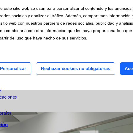
 de
e este sitio web se usan para personalizar el contenido y los anuncios,
ión
redes sociales y analizar el tráfico. Además, compartimos información 
ón
sitio web con nuestros partners de redes sociales, publicidad y análisi
erna
en combinarla con otra información que les haya proporcionado o que
n
partir del uso que haya hecho de sus servicios.
ón
nicaciones
Personalizar
Rechazar cookies no obligatorias
Ace
ncias y
nicaciones
s
icaciones
orales
ción