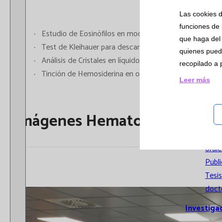
Sistemas
Las cookies d
Informac
funciones de 
Estudio de Eosinófilos en moco nasal en alergias
Implicaci
que haga del 
Test de Kleihauer para descartar hemorragia feto-mat
quienes pued
Formació
Análisis de Cristales en líquidos articulares.
recopilado a 
Tinción de Hemosiderina en orina
Producci
Leer más
científica
Comu
Imágenes Hematología
Pone
Comu
orale
Publ
Tesis
doct
Investiga