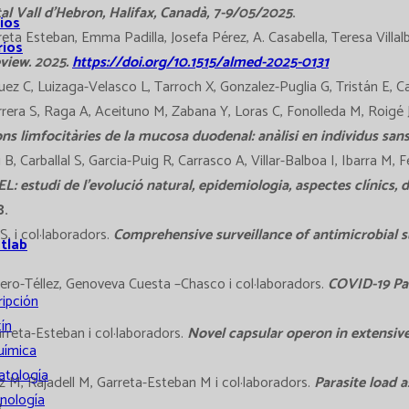
al Vall d’Hebron, Halifax, Canadà, 7-9/05/2025
.
ios
reta Esteban, Emma Padilla, Josefa Pérez, A. Casabella, Teresa Vill
rios
eview. 2025.
https://doi.org/10.1515/almed-2025-0131
uez C, Luizaga-Velasco L, Tarroch X, Gonzalez-Puglia G, Tristán E, 
errera S, Raga A, Aceituno M, Zabana Y, Loras C, Fonolleda M, Roigé
ns limfocitàries de la mucosa duodenal: anàlisi en individus sans
 Carballal S, Garcia-Puig R, Carrasco A, Villar-Balboa I, Ibarra M, Fe
L: estudi de l’evolució natural, epidemiologia, aspectes clínics, d
8.
, i col·laboradors.
Comprehensive surveillance of antimicrobial su
atlab
stero-Téllez, Genoveva Cuesta –Chasco i col·laboradors.
COVID-19 Pa
ripción
ín
rreta-Esteban i col·laboradors.
Novel capsular operon in extensiv
uímica
tología
z M, Rajadell M, Garreta-Esteban M i col·laboradors.
Parasite load 
nología
.