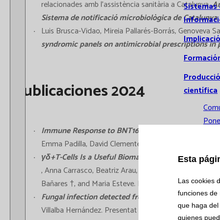
relacionades amb l’assistència sanitària a Catalunya.
An
Sistemas
Sistema de notificació microbiològica de Cataluny
Informac
Luis Brusca-Vidao, Mireia Pallarés-Borrás, Genoveva San
Implicaci
syndromic panels on antimicrobial prescriptions in
Formació
Producci
Publicaciones 2024
científica
Comu
Pone
Immune Response to BNT162b2 mRNA COVID-19 Vacc
Comu
Emma Padilla, David Clemente, Siena Molina, Ales Chl
orale
γδ
+T-Cells Is a Useful Biomarker for the Differenti
Esta pági
Publ
, Anna Carrasco, Beatriz Arau, Judith Vidal, Eva Tristá
Tesis
Las cookies d
Bañares †, and Maria Esteve. Nutrients 2024 Jul 17;16(
doct
funciones de 
Fungal infection detected from a peripheral blood s
Investiga
que haga del 
Villalba Hernández. Presentat com a cas clínic a la rev
quienes pued