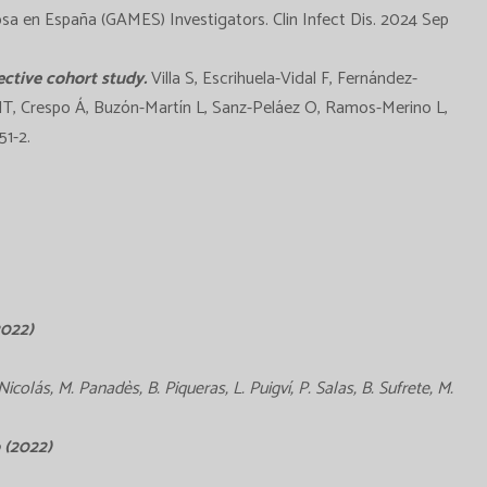
sa en España (GAMES) Investigators. Clin Infect Dis. 2024 Sep
ective cohort study.
Villa S, Escrihuela-Vidal F, Fernández-
 MT, Crespo Á, Buzón-Martín L, Sanz-Peláez O, Ramos-Merino L,
51-2.
2022)
Nicolás, M. Panadès, B. Piqueras, L. Puigví, P. Salas, B. Sufrete, M.
 (2022)