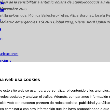
àlisi de la sensibilitat a antimicrobians de Staphylococcus aure
 de
a Novembre 2025
ión
tillana-Cernuda, Mónica Ballestero-Tellez, Alicia Boronat, Josefa P
ón
 pediatric emergencies
.
ESCMID Global 2025, Viena. Abril i juliol 2
n
ón
nicaciones
ncias y
ine in a Cohort of Healthcare Workers.
Gemma Grau Gómez, Xavie
nicaciones
ouba, Susana González, Helena Monzón Camps. DOI:10.7759/cureus.7
s
al Diagnosis between Celiac Disease and Non-Celiac Gluten Sensiti
na web usa cookies
icaciones
n, Carme Ferrer, Gerardo Gonzalez-Puglia, Natàlia Pallarès, Cristian
e este sitio web se usan para personalizar el contenido y los anuncios,
14):2294. DOI: 10.3390/nu16142294.
orales
redes sociales y analizar el tráfico. Además, compartimos información 
mear review.
Mireia Pallarés Borràs, Jorge Medina Ugarelli, Marc Ga
ción
sitio web con nuestros partners de redes sociales, publicidad y análisi
ista British Journal of Hematology. Pendent de fer les correccions.
en combinarla con otra información que les haya proporcionado o que