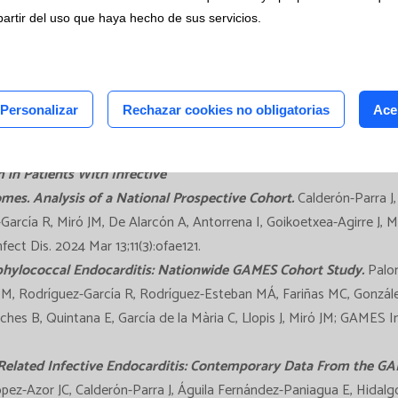
os clínicos
bility across adult and pediatric populations in Catalonia: Insi
partir del uso que haya hecho de sus servicios.
tudios
 al., Enferm Infecc Microbiol Clin., Diciembre 2024.
céntricos
roducing Klebsiella pneumoniae on meropenem and ceftazidime-
otypes in COVID-19
Patients: Implications for Mortality Risks 
Personalizar
Rechazar cookies no obligatorias
Ace
eyrony O, Monzó P, Lopera C, Gallardo-Pizarro A, Méndez R, Calbo 
726.
in Patients With Infective
mes. Analysis of a National Prospective Cohort.
Calderón-Parra J,
arcía R, Miró JM, De Alarcón A, Antorrena I, Goikoetxea-Agirre J,
ct Dis. 2024 Mar 13;11(3):ofae121.
phylococcal Endocarditis: Nationwide GAMES Cohort Study.
Palom
 M, Rodríguez-García R, Rodríguez-Esteban MÁ, Fariñas MC, Gonzál
ches B, Quintana E, García de la Mària C, Llopis J, Miró JM; GAMES I
-Related Infective Endocarditis: Contemporary Data From the G
ópez-Azor JC, Calderón-Parra J, Águila Fernández-Paniagua E, Hida