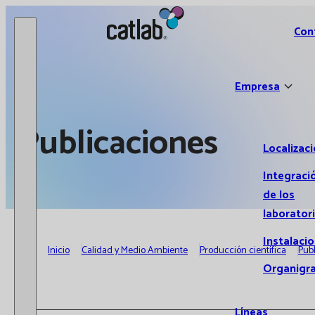
Catlab.
Con
Empresa
Publicaciones
Localizac
Integraci
de los
laborator
Instalaci
Inicio
Calidad y Medio Ambiente
Producción científica
Pub
Organigr
Líneas