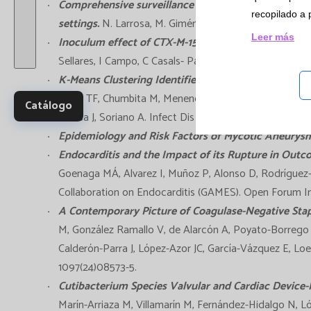
Ensay
Comprehensive surveillance of antimicrobial suscepti
recopilado a 
y Es
settings.
N. Larrosa, M. Giménez, M. Ballestero-Téllez et
Leer más
multi
Inoculum effect of CTX-M-15, OXA-48, and KPC-2 p
Sellares, I Campo, C Casals- Pascual, A Soriano.
K-Means Clustering Identifies Diverse Clinical Phen
Aiello TF, Chumbita M, Menendez R, Mateu-Subirà A, P
Catálogo
Mensa J, Soriano A. Infect Dis Ther. 2024 Apr;13(4):715-
Epidemiology and Risk Factors of Mycotic Aneurysm 
Endocarditis and the Impact of its Rupture in Outco
Goenaga MÁ, Alvarez I, Muñoz P, Alonso D, Rodríguez-G
Collaboration on Endocarditis (GAMES). Open Forum Infe
A Contemporary Picture of Coagulase-Negative Sta
M, González Ramallo V, de Alarcón A, Poyato-Borrego
Calderón-Parra J, López-Azor JC, García-Vázquez E, Loe
1097(24)08573-5.
Cutibacterium Species Valvular and Cardiac Device
Marín-Arriaza M, Villamarín M, Fernández-Hidalgo N, L