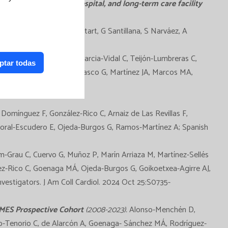
ghts from community, hospital, and long-term care facility
avibactam efficacy
.
C Pitart, G Santillana, S Narváez, A
and Remdesivir
Impact.Garcia-Vidal C, Teijón-Lumbreras C,
ptar todas
E, Xercavins M, Cuesta-Chasco G, Martínez JA, Marcos MA,
 Domínguez F, González-Rico C, Arnaiz de Las Revillas F,
 Moral-Escudero E, Ojeda-Burgos G, Ramos-Martínez A; Spanish
-Grau C, Cuervo G, Muñoz P, Marín Arriaza M, Martínez-Sellés
ez-Rico C, Goenaga MÁ, Ojeda-Burgos G, Goikoetxea-Agirre AJ,
nvestigators. J Am Coll Cardiol. 2024 Oct 25:S0735-
AMES Prospective Cohort
(2008-2023).
Alonso-Menchén D,
lgo-Tenorio C, de Alarcón A, Goenaga- Sánchez MÁ, Rodríguez-