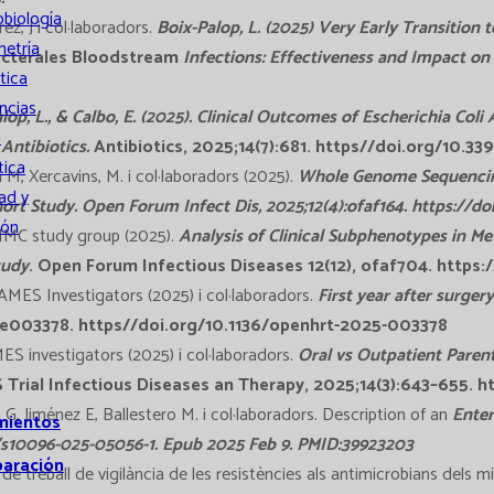
obiología
z, J i col·laboradors.
Boix-Palop, L. (2025) Very Early Transition
metría
bacterales Bloodstream
Infections: Effectiveness and Impact on 
tica
ncias
lop, L., & Calbo, E. (2025). Clinical Outcomes of Escherichia Coli
a
Antibiotics.
Antibiotics, 2025;14(7):681. https//doi.org/10.3
tica
M, Xercavins, M. i col·laboradors (2025).
Whole Genome Sequencing
ad y
rt Study. Open Forum Infect Dis, 2025;12(4):ofaf164. https://do
ión
C study group (2025).
Analysis of Clinical Subphenotypes in Me
tudy
. Open Forum Infectious Diseases 12(12), ofaf704. https
AMES Investigators (2025) i col·laboradors.
First year after surger
):e003378. https//doi.org/10.1136/openhrt-2025-003378
 investigators (2025) i col·laboradors.
Oral vs Outpatient Parent
Trial Infectious Diseases an Therapy, 2025;14(3):643–655. h
 G, Jiménez E, Ballestero M. i col·laboradors. Description of an
Enter
mientos
07/s10096-025-05056-1. Epub 2025 Feb 9. PMID:39923203
paración
 de treball de vigilància de les resistències als antimicrobians dels