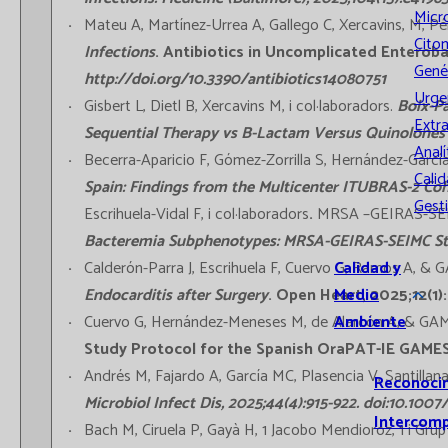
Micr
Mateu A, Martínez-Urrea A, Gallego C, Xercavins, M, Pére
Cito
Infections
. Antibiotics in Uncomplicated Entero
Gené
http://doi.org/10.3390/antibiotics14080751
Urge
Gisbert L, Dietl B, Xercavins M, i col·laboradors.
Boix-Pa
Extr
Sequential Therapy vs B-Lactam Versus Quinolones 
Analí
Becerra-Aparicio F, Gómez-Zorrilla S, Hernández-García 
Calid
Spain
: Findings from the Multicenter ITUBRAS-2 Coho
Gest
Escrihuela-Vidal F, i col·laboradors
.
MRSA –GEIRAS-SEIM
Bacteremia Subphenotypes: MRSA-GEIRAS-SEIMC S
Calidad y
Calderón-Parra J, Escrihuela F, Cuervo G, Ramos A, & G
Medio
Endocarditis after Surgery
. Open Heart, 2025;12(1
Ambiente
Cuervo G, Hernández-Meneses M, de Alarcón A, & GAMES
Study Protocol for the Spanish OraPAT-IE GAMES 
Andrés M, Fajardo A, García MC, Plasencia V, Santillana
Reconoci
Microbiol Infect Dis, 2025;44(4):915-922. doi:10.10
Intercom
Bach M, Ciruela P, Gayà H, 1 Jacobo Mendioroz, 1 i Grup