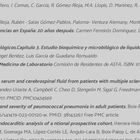
llero, I. Comas, C. García, R. Gómez-Rioja, M.A. Llopis, D. Martínez, R. 
ioja, Rubén - Salas Gómez-Pablos, Paloma- Ventura Alemany, Mont
encias en España: 20 años después
. Carmen Ferreirós Domínguez. L
ológicos.Capítulo 3. Estudio bioquímico y microbilógico de líquid
ngel Benitez, Luis García de Guadiana Romualdo
a Medicina de Laboratorio
Comisión de Residentes de AEFA. ISBN: 978-
 serum and cerebrospinal fluid from patients with multiple scler
ndez-Uriarte A, Campbell C, Cheo D, Stengelin M, Sigal G, Freedman M
88117; PMCID: PMC10424569
y and severity of peumococcal pneumonia in adult patients.
Boix-P
186/s41479-023-00120-w. PMID: 38143267 Free PMC article.
ocarditis: analysis of a ntional prospective cohort.
Herrera-Hida
M, Goenaga MA, López-Cortés LE, Angulo-Lara B, Boix-Palop L, de A