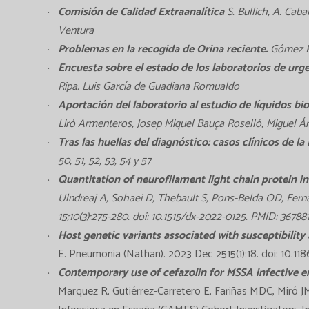
Comisión de Calidad Extraanalítica
S. Bullich, A. Caba
Ventura
Problemas en la recogida de Orina reciente.
Gómez R
Encuesta sobre el estado de los laboratorios de urg
Ripa. Luis García de Guadiana Romualdo
Aportación del laboratorio al estudio de líquidos bi
Liró Armenteros, Josep Miquel Bauça Roselló, Miguel Á
Tras las huellas del diagnóstico: casos clínicos de l
50, 51, 52, 53, 54 y 57
Quantitation of neurofilament light chain protein in
Ulndreaj A, Sohaei D, Thebault S, Pons-Belda OD, Ferna
15;10(3):275-280. doi: 10.1515/dx-2022-0125. PMID: 367
Host genetic variants associated with susceptibilit
E. Pneumonia (Nathan). 2023 Dec 2515(1):18. doi: 10.1
Contemporary use of cefazolin for MSSA infective end
Marquez R, Gutiérrez-Carretero E, Fariñas MDC, Miró J