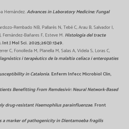
alba Hernández.
Advances in Laboratory Medicine
: Fungal
Cardozo-Rembado NB, Pallarès N, Tebé C, Arau B, Salvador I,
 J, Fernández-Bañares F, Esteve M.
Histologia del tracte
.
Int J Mol Sci. 2025;26(3):1349.
rrer C, Fonolleda M, Planella M, Salas A, Videla S, Loras C,
iagnòstics i terapèutics de la malaltia celíaca i enteropaties
sceptibility in Catalonia
. Enferm Infecc Microbiol Clin,
tients Benefitting From Remdesivir: Neural Network-Based
ely drug-resistant Haemophilus parainfluenzae
. Front
as a marker of pathogenicity in Dientamoeba fragilis