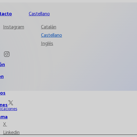
tacto
Castellano
Instagram
Catalán
Castellano
Inglés
ión
ón
ios
ones
licaciones
ama
X
Linkedin