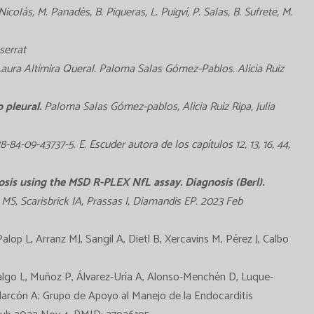
Nicolás, M. Panadès, B. Piqueras, L. Puigví, P. Salas, B. Sufrete, M.
serrat
aura Altimira Queral. Paloma Salas Gómez-Pablos. Alicia Ruiz
o pleural.
Paloma Salas Gómez-pablos, Alicia Ruiz Ripa, Julia
84-09-43737-5. E. Escuder autora de los capítulos 12, 13, 16, 44,
osis using the MSD R-PLEX NfL assay. Diagnosis (Berl).
S, Scarisbrick IA, Prassas I, Diamandis EP. 2023 Feb
alop L, Arranz MJ, Sangil A, Dietl B, Xercavins M, Pérez J, Calbo
lgo L, Muñoz P, Álvarez-Uría A, Alonso-Menchén D, Luque-
larcón A; Grupo de Apoyo al Manejo de la Endocarditis