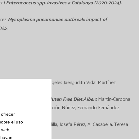
us i Enterococcus spp. invasives a Catalunya (2020-2024)
.
erez
Mycoplasma pneumoniae outbreak: impact of
025.
r Martínez Lacasa, Angeles Jaen,Judith Vidal Martínez,
5188.
vity in Patients under Gluten Free Diet.Albert
Martín-Cardona
 Tebé, Sergio Farrais, Concepción Núñez, Fernando Fernández-
 ofrecer
sobre el uso
rreta Esteban, Emma Padilla, Josefa Pérez, A. Casabella. Teresa
s web,
 hayan