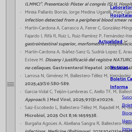
(LMMC)”. Presentació: Pòster al congrés ISLH, Hospit
Laborator
Mireia Pallarés Borràs, Jorge Medina Ugarelli, Marc Gar
Hospitala
infection detected from a peripheral blood smear r
Martín-Cardona A, Carrasco A, Ferrer C, González-Míng
Fajardo I, Rifà R, Ruiz L, Ruiz-Ramírez P, Fernández-H
Actualidad
gastrointestinal superior, morfometria i subpoblacio
Martín-Cardona A, Ibáñez-Sanz G, Sudrià-Lopez E, Arau B,
Esteve M.
Disseny i justificació del registre NATURCE
Noticias
no celíaques.
Gastroenterol Hepatol. 2025;50264
Larrosa N, Giménez M, Ballestero-Téllez M, Hernández S
Boletín C
2025;43(S1):S80-S89.
Informa
Abrir / Cerrar menú
Garcia-Vidal C, Teijón-Lumbreras C, Aiello TF, M, Balle
Susc
Approach
. J Med Virol, 2025;97(3):e70276.
Bolet
Saiz-Escobedo L, Ballestero-Téllez M, Rajadell M, M, Ga
Bioq
Microbiol, 2025 Oct 8;16:1659538.
Hema
Burgaña Agoües A, Abellana Sangra R, Ballestero-Télle
Inmu
infections.
Medicine (Baltimore), 2025;104(13):e41963