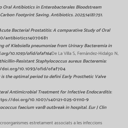
 to Oral Antibiotics in Enterobacterales Bloodstream
Carbon Footprint Saving. Antibiotics. 2025;14(8):751.
 Acute Bacterial Prostatitis: A comparative Study of
Oral
390/antibiotics14070681
 of Klebsiella pneumoniae from Urinary Bacteremia in
i.org/10.1093/ofid/ofaf164
De La Villa S, Fernández-Hidalgo N,
thicillin-Resistant Staphylococcus aureus Bacteremia:
://doi.org/10.1093/ofid/ofaf704
y is the optimal period to definí Early Prosthetic Valve
eral Antimicrobial Treatment for Infective Endocarditis
:
ttps://doi.org/10.1007/s40121-025-01110-9
ococcus faecium vanB outbreak in hospital
. Eur J Clin
 microorganismes estretament associats a les infeccions