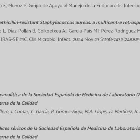
o E, Muñoz P; Grupo de Apoyo al Manejo de la Endocarditis Infeccio
thicillin-resistant Staphylococcus aureus: a multicentre retrosp
 L, Díaz-Pollán B, Goikoetxea AJ, García-País MJ, Pérez-Rodríguez
IRAS-SEIMC. Clin Microbiol Infect. 2024 Nov 23:S1198-743X(24)005
eanalítica de la Sociedad Española de Medicina de Laboratorio (
rna de la Calidad
llero, I. Comas, C. García, R. Gómez-Rioja, M.A. Llopis, D. Martínez, R. 
ices séricos de la Sociedad Española de Medicina de Laboratorio
rna de la Calidad