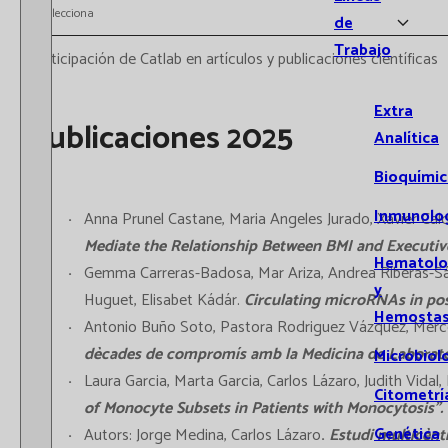
Selecciona
de
Trabajo
Participación de Catlab en artículos y publicaciones científicas
Extra
Publicaciones 2025
Analítica
Bioquímic
Inmunolo
Anna Prunel Castane, Maria Angeles Jurado, Xavier Ca
Mediate the Relationship Between BMI and Executiv
Hematolo
Gemma Carreras-Badosa, Mar Ariza, Andrea Riberas-Sá
y
Huguet, Elisabet Kádár.
Circulating microRNAs in pos
Hemostas
Antonio Buño Soto, Pastora Rodriguez Vázquez, Mercé 
dècades de compromís amb la Medicina de Laboratori.
Microbiol
Laura Garcia, Marta Garcia, Carlos Lázaro, Judith Vidal,
Citometrí
of Monocyte Subsets in Patients with Monocytosis”. 
Genética
Autors: Jorge Medina, Carlos Lázaro
.
Estudi multicènt