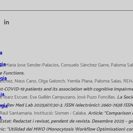
a
gía
ldú, Maria Jose Sender-Palacios, Consuelo Sánchez Garre, Paloma S
e Functions.
gía
nchez, Neus Cano, Olga Gelonch, Yemila Plana, Paloma Salas, RE
t-COVID-19 patients and its association with cognitive impairme
ia
Ibarz Escuer, Eva Guillén Campuzano, José Puzo Foncillas.
La Soci
 Rev Med Lab 2025;6(1):30-3. ISSN (electrònic): 2660-7638 ISSN
ogía
 Raül Santamaria. Institució: Sismen - Calaba.
Article: “Comparison 
a
Estat: Redactat i revisat, pendent de revista. Desembre 2025 – g
ric: “Utilidad del MWO (Monocytosis Workflow Optimisation) co