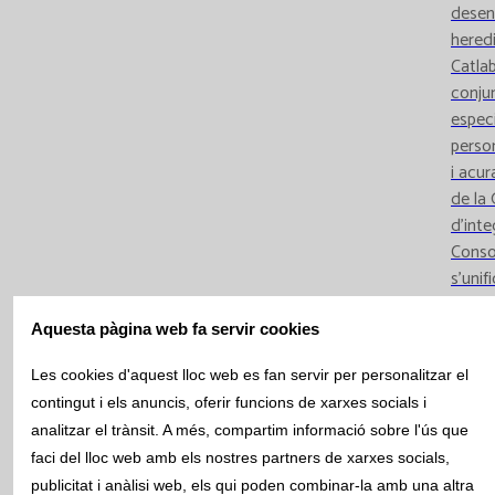
desen
heredi
Catla
conjun
espec
person
i acur
de la 
d’inte
Conso
s’unif
de col
d’expe
Aquesta pàgina web fa servir cookies
refer
Les cookies d'aquest lloc web es fan servir per personalitzar el
es be
contingut i els anuncis, oferir funcions de xarxes socials i
l’estu
analitzar el trànsit. A més, compartim informació sobre l'ús que
famíl
faci del lloc web amb els nostres partners de xarxes socials,
dels m
publicitat i anàlisi web, els qui poden combinar-la amb una altra
capaci