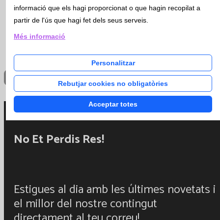
precis
informació que els hagi proporcionat o que hagin recopilat a
partir de l'ús que hagi fet dels seus serveis.
Més informació
23/0
Personalitzar
Rebutjar cookies no obligatòries
Acceptar totes
No Et Perdis Res!
Estigues al dia amb les últimes novetats i
el millor del nostre contingut
directament al teu correu!