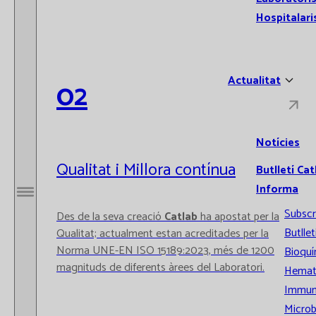
Hospitalari
Actualitat
02
Notícies
Qualitat i Millora contínua
Butlletí Cat
Informa
Obrir / Tancar menú
Subscr
Des de la seva creació
Catlab
ha apostat per la
Butllet
Qualitat; actualment estan acreditades per la
Norma UNE-EN ISO 15189:2023, més de 1200
Bioquí
magnituds de diferents àrees del Laboratori.
Hemat
Immun
Microb