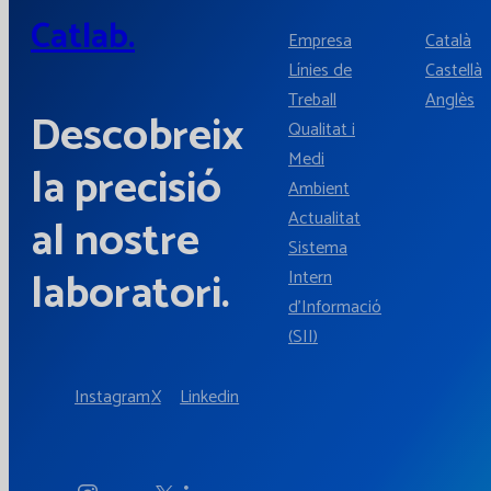
Catlab.
Empresa
Català
Línies de
Castellà
Treball
Anglès
Descobreix
Qualitat i
Medi
la precisió
Ambient
Actualitat
al nostre
Sistema
laboratori.
Intern
d'Informació
(SII)
Instagram
X
Linkedin