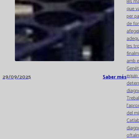
les ma
que va
per pa
de for
afege
adequa
les tr
final
amb el
Genèt
equip 
29/09/2025
Saber més
determ
diagn
Trebal
l’apro
del mi
Catlab
diagn
oftal