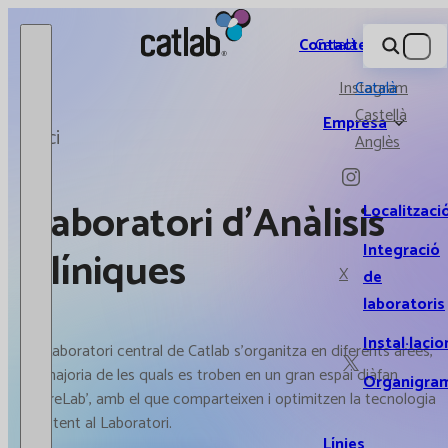
Catlab.
Contacte
Català
Instagram
Català
Castellà
Empresa
Inici
Anglès
Laboratori d'Anàlisis
Localitzaci
Integració
Clíniques
X
de
laboratoris
Instal·lacio
El Laboratori central de Catlab s'organitza en diferents àrees,
la majoria de les quals es troben en un gran espai diàfan
Organigra
'CoreLab', amb el que comparteixen i optimitzen la tecnologia
existent al Laboratori.
Línies