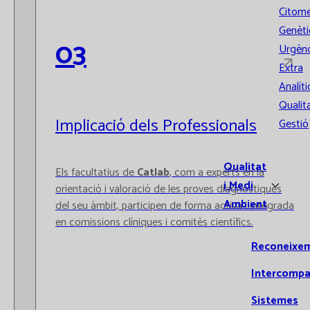
Citome
Genèti
03
Urgènc
Extra
Analíti
Qualita
Implicació dels Professionals
Gestió
Qualitat
Els facultatius de
Catlab
, com a experts en la
i Medi
orientació i valoració de les proves diagnòstiques
Ambient
del seu àmbit, participen de forma activa i integrada
en comissions clíniques i comitès científics.
Reconeixe
Intercompa
Sistemes