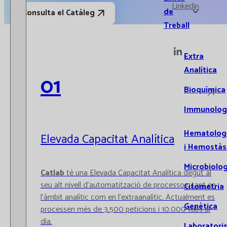
Linkedin
de
Consulta el Catàleg
Treball
Extra
Analítica
01
Bioquímica
Immunolog
Hematolog
Elevada Capacitat Analítica
i Hemostàs
Microbiolog
Catlab
té una Elevada Capacitat Analítica degut al
seu alt nivell d’automatització de processos, tant en
Citometria
l’àmbit analític com en l’extraanalític. Actualment es
Genètica
processen més de 3.500 peticions i 10.000 tubs al
dia.
Laboratori