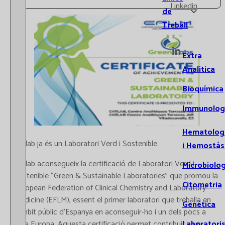
Linkedin
de
Treball
Extra
Analítica
Bioquímica
Immunolog
Hematolog
Catlab ja és un Laboratori Verd i Sostenible.
i Hemostàs
Catlab aconsegueix la certificació de Laboratori Verd i
Microbiolog
Sostenible “Green & Sustainable Laboratories” que promou la
Citometria
European Federation of Clinical Chemistry and Laboratory
Medicine (EFLM), essent el primer laboratori que treballa en
Genètica
l’àmbit públic d’Espanya en aconseguir-ho i un dels pocs a
tota Europa. Aquesta certificació permet contribuir a un
Laboratori