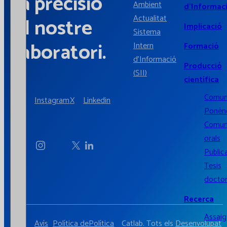
la precisió
Ambient
d’Informac
Actualitat
al nostre
Implicació
Sistema
laboratori.
Intern
Formació
d'Informació
Producció
(SII)
científica
Comun
Instagram
X
Linkedin
Ponènc
Comun
orals
Public
Tesis
doctor
Recerca
Assaigs
Avís
Política de
Política
Catlab. Tots els
Desenvolupat