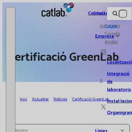
Catlab.
Contacte
Català
Instagram
Català
Castellà
Empresa
Anglès
Certificació GreenLab
Localitzaci
Integració
X
de
laboratoris
Inici
Actualitat
Notícies
Certificació GreenLab
Instal·lacio
Organigra
Línies
Selecciona