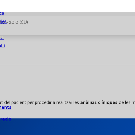
tria
ca
ies
0.0 - 20.0 (CU)
ca
t i
 del pacient per procedir a realitzar les
anàlisis clíniques
de les m
ments
ració