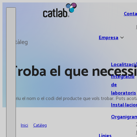
Catlab.
Conta
Empresa
Catàleg
Troba el que necessi
Localitzaci
Integració
de
laboratoris
Escriu el nom o el codi del producte que vols trobar. Pots acotar 
Instal·lacio
Organigra
Inici
Catàleg
Línies