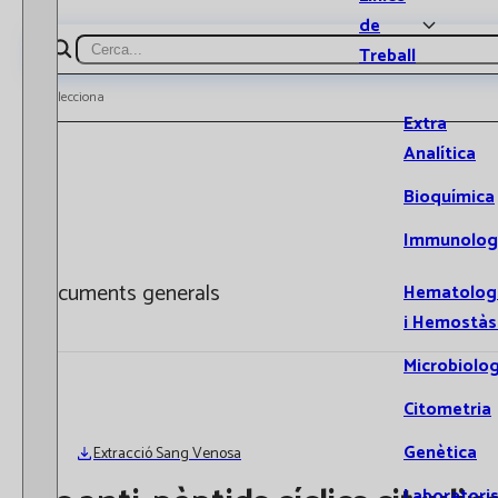
de
Treball
Cerca
Selecciona
Extra
Analítica
Bioquímica
Immunolog
Documents generals
Hematolog
i Hemostàs
Microbiolog
Citometria
Genètica
Extracció Sang Venosa
Laboratori