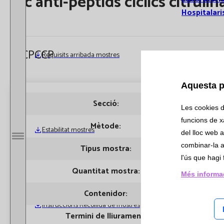
Ac anti-pèptids cíclics citrulin
Hospitalari
ACPCCP
Requisits arribada mostres
Actualitat
Aquesta p
Notícies
Secció:
Automimm
Les cookies d'
Butlletí Cat
funcions de xa
Mètode:
Quimiolum
Estabilitat mostres
Informa
del lloc web a
Obrir / Tancar menú
combinar-la a
Tipus mostra:
Sèrum
Subscr
l'ús que hagi 
Butllet
Quantitat mostra:
200 µL
Més informa
Bioquí
Hemat
Contenidor:
T. VERME
Immun
Instruccions Recollida de mostres
Termini de lliurament:
5 dies
Microb