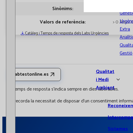
Citome
Sinònims:
CCP
Genèti
Urgènc
Valors de referència:
> 0 Anys: 
Extra
Catàleg i Temps de resposta dels Labs Urgències
Analíti
Qualita
Gestió
Qualitat
labtestonline.es
i Medi
Ambient
El temps de resposta s'indica sempre en dies laborables.
Es recorda la necessitat de disposar d'un consentiment informat
Reconeixe
Intercompa
Sistemes