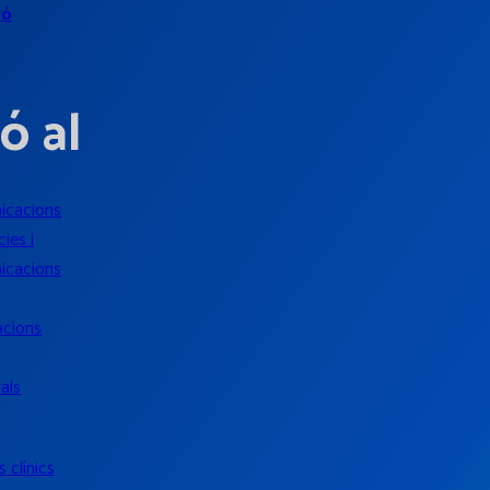
ió
ó al
icacions
ies i
icacions
acions
als
 clínics