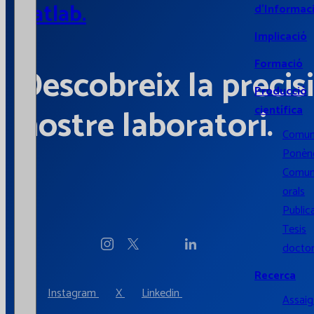
Catlab.
d’Informac
Implicació
Formació
Descobreix la precisi
Producció
nostre laboratori.
científica
Comun
Ponènc
Comun
orals
Public
Tesis
doctor
Recerca
Instagram
X
Linkedin
Assaigs