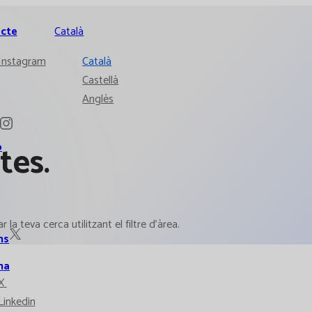
cte
Català
Instagram
Català
Castellà
Anglès
tes.
ó
la teva cerca utilitzant el filtre d'àrea.
ns
ma
X
Linkedin