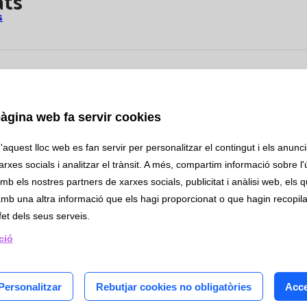
ats
s
àgina web fa servir cookies
unitat
aquest lloc web es fan servir per personalitzar el contingut i els anuncis
lab
rxes socials i analitzar el trànsit. A més, compartim informació sobre l'
iniscencia
mb els nostres partners de xarxes socials, publicitat i anàlisi web, els 
mb una altra informació que els hagi proporcionat o que hagin recopilat
ipció
fet dels seus serveis.
í
ció
mica
ologia
LL SÈRUM 10 mL
ologia
Personalitzar
Rebutjar cookies no obligatòries
Acce
iologia