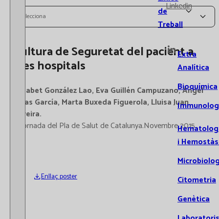
Linkedin
de
Selecciona
Treball
Cultura de Seguretat del pacient a
Extra
tres hospitals
Analítica
Bioquímica
Elisabet González Lao, Eva Guillén Campuzano, Ángel
Salas García, Marta Buxeda Figuerola, Lluisa Juan
Immunolog
Pereira.
V Jornada del Pla de Salut de Catalunya.Novembre 2015
Hematolog
i Hemostàs
Microbiolog
Enllaç poster
Citometria
Genètica
Laboratori