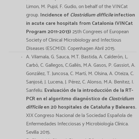
Limon, M. Pujol, F. Gudio, on behalf of the VINCat
group.
Incidence of
Clostridium difficile
infection
in acute care hospitals from Catalonia (VINCat
Program 2011-2013)
25th Congrees of European
Society of Clinical Microbiology and Infectious
Diseases (ESCMID). Copenhagen Abril 2015.
A. Vilamala, G. Sauca, M.T. Bastida, A. Calderón, L.
Carbó, C. Gallegos, C.Gallés, M.A. Gasos, P. Gassiot, A.
González, T. Juncosa, C. Martí, M. Olsina, A. Oteiza, C.
Sanjosé, J. Lucena, J. Pérez, C. Alonso, M.A. Benitez, I.
Sanfeliu.
Evaluación de la introducción de la RT-
PCR en el algoritmo diagnóstico de
Clostridium
difficile
en 20 hospitales de Cataluña y Baleares.
XIX Congreso Nacional de la Sociedad Española de
Enfermedades Infecciosas y Microbiología Clínica.
Sevilla 2015.