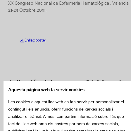
XX Congreso Nacional de Ebfermeria Hematológica . Valencia
21-23 Octubre 2015.
Enllaç poster
Aplicación del programa PAQC en el
Área Preanalítica de Catlab.
Aquesta pàgina web fa servir cookies
Les cookies d'aquest lloc web es fan servir per personalitzar el
Camacho Guillén Verónica, Crespo Puig Mª Teresa,
contingut i els anuncis, oferir funcions de xarxes socials i
Barba Meseguer Núria.
analitzar el trànsit. A més, compartim informació sobre l'ús que
XX Congreso Nacional de Enfermeria Hematològica. valencia
faci del lloc web amb els nostres partners de xarxes socials,
21-23 Octubre 2015.
publicitat i anàlisi web, els qui poden combinar-la amb una altra