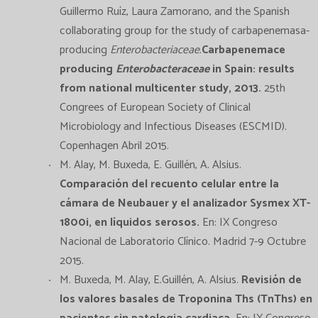
Guillermo Ruíz, Laura Zamorano, and the Spanish
collaborating group for the study of carbapenemasa-
producing
Enterobacteriaceae
.
Carbapenemace
producing
Enterobacteraceae
in Spain: results
from national multicenter study, 2013.
25th
Congrees of European Society of Clinical
Microbiology and Infectious Diseases (ESCMID).
Copenhagen Abril 2015.
M. Alay, M. Buxeda, E. Guillén, A. Alsius.
Comparación del recuento celular entre la
cámara de Neubauer y el analizador Sysmex XT-
1800i, en líquidos serosos.
En: IX Congreso
Nacional de Laboratorio Clínico. Madrid 7-9 Octubre
2015.
M. Buxeda, M. Alay, E.Guillén, A. Alsius.
Revisión de
los valores basales de Troponina Ths (TnThs) en