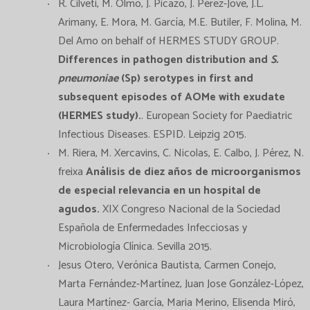
R. Cilveti, M. Olmo, J. Picazo, J. Pérez-Jove, J.L.
Arimany, E. Mora, M. García, M.E. Butiler, F. Molina, M.
Del Amo on behalf of HERMES STUDY GROUP.
Differences in pathogen distribution and
S.
pneumoniae
(Sp) serotypes in first and
subsequent episodes of AOMe with exudate
(HERMES study).
. European Society for Paediatric
Infectious Diseases. ESPID. Leipzig 2015.
M. Riera, M. Xercavins, C. Nicolas, E. Calbo, J. Pérez, N.
freixa
Análisis de diez años de microorganismos
de especial relevancia en un hospital de
agudos.
XIX Congreso Nacional de la Sociedad
Española de Enfermedades Infecciosas y
Microbiología Clínica. Sevilla 2015.
Jesus Otero, Verónica Bautista, Carmen Conejo,
Marta Fernández-Martínez, Juan Jose González-López,
Laura Martínez- García, Maria Merino, Elisenda Miró,