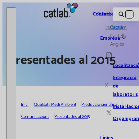
Catlab.
Contacte
Català
Instagram
Català
Castellà
Empresa
Anglès
Presentades al 2015
Localitzaci
Integració
X
de
laboratoris
Inici
Qualitat i Medi Ambient
Producció científica
Instal·lacio
Comunicacions
Presentades al 2015
Organigra
Línies