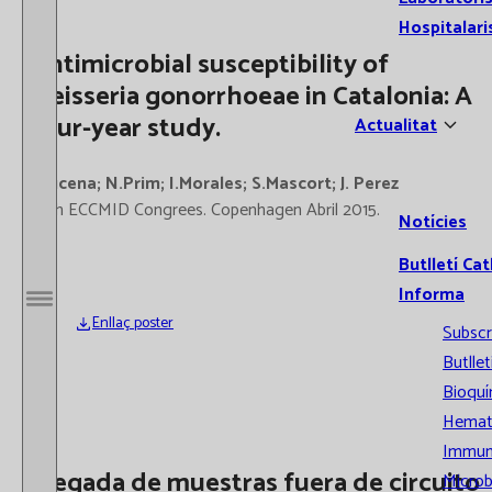
Hospitalari
Antimicrobial susceptibility of
Neisseria gonorrhoeae in Catalonia: A
four-year study.
Actualitat
J.Lucena; N.Prim; I.Morales; S.Mascort; J. Perez
25th ECCMID Congrees. Copenhagen Abril 2015.
Notícies
Butlletí Cat
Informa
Obrir / Tancar menú
Enllaç poster
Subscr
Butllet
Bioquí
Hemat
Immun
Llegada de muestras fuera de circuito
Microb