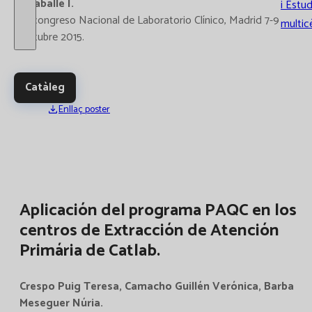
L;Caballé I.
i Estud
IX congreso Nacional de Laboratorio Clínico, Madrid 7-9
multic
Octubre 2015.
Catàleg
Enllaç poster
Aplicación del programa PAQC en los
centros de Extracción de Atención
Primária de Catlab.
Crespo Puig Teresa, Camacho Guillén Verónica, Barba
Meseguer Núria.