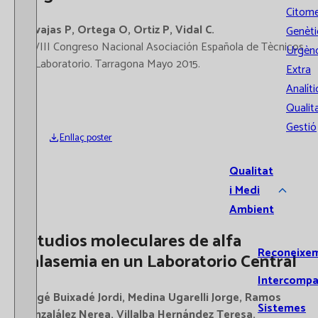
Citome
Navajas P, Ortega O, Ortiz P, Vidal C.
Genèti
XXVIII Congreso Nacional Asociación Española de Tècnicos
Urgènc
de Laboratorio. Tarragona Mayo 2015.
Extra
Analíti
Qualita
Gestió
Enllaç poster
Qualitat
i Medi
Ambient
Estudios moleculares de alfa
Reconeixe
Talasemia en un Laboratorio Central
Intercompa
Roigé Buixadé Jordi, Medina Ugarelli Jorge, Ramos
Sistemes
Gonzalález Nerea, Villalba Hernández Teresa.