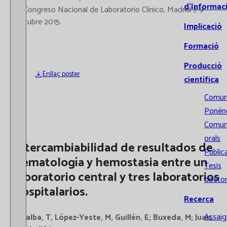
d’Informac
IX Congreso Nacional de Laboratorio Clínico, Madrid 7-9
Octubre 2015.
Implicació
Formació
Producció
Enllaç poster
científica
Comun
Ponènc
Comun
orals
Intercambiabilidad de resultados de
Public
hematología y hemostasia entre un
Tesis
laboratorio central y tres laboratorios
doctor
hospitalarios.
Recerca
Assaigs
Villalba, T, López-Yeste, M, Guillén, E; Buxeda, M; Juan,