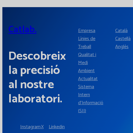
Catlab.
Empresa
Català
Línies de
Castellà
Treball
Anglès
Descobreix
Qualitat i
Medi
la precisió
Ambient
Actualitat
al nostre
Sistema
laboratori.
Intern
d'Informació
(SII)
Instagram
X
Linkedin