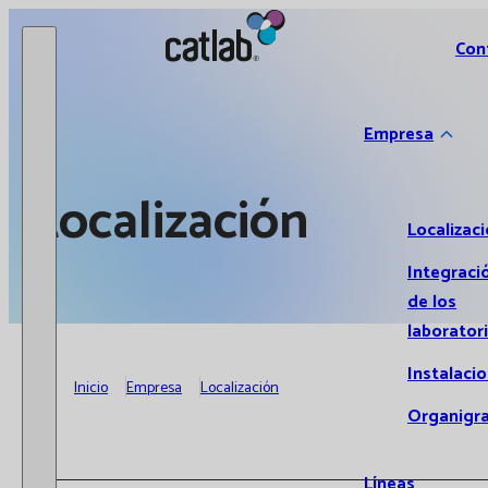
Catlab.
Con
Empresa
Localización
Localizac
Integraci
de los
laborator
Instalaci
Inicio
Empresa
Localización
Organigr
Líneas