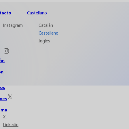
tacto
Castellano
Instagram
Catalán
Castellano
Inglés
ión
ón
ios
ones
ama
X
Linkedin