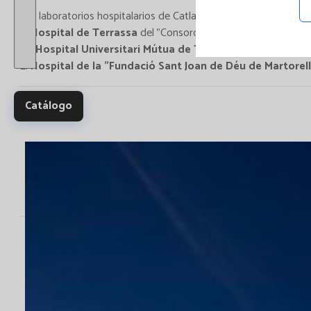
Ensay
Los laboratorios hospitalarios de Catlab, se encuentran ubicados
y Es
El
Hospital de Terrassa
del "Consorci Sanitari de Terrassa" (
multi
El
"Hospital Universitari Mútua de Terrassa"
(Pl. Dr.Robert
El
Hospital de la "Fundació Sant Joan de Déu de Martorell
Catálogo