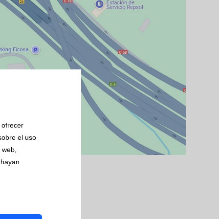
 ofrecer
sobre el uso
s web,
 hayan