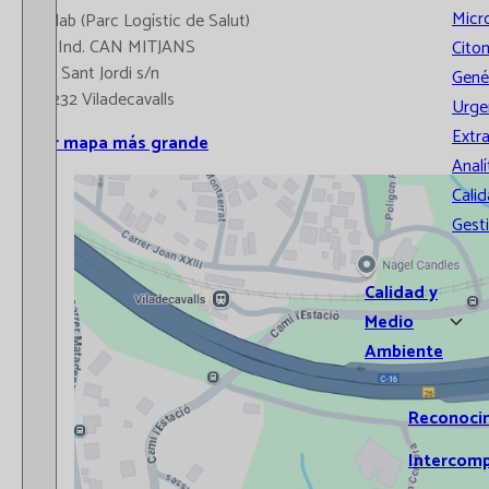
Micr
Catlab (Parc Logístic de Salut)
Pol.Ind. CAN MITJANS
Cito
Vial Sant Jordi s/n
Gené
08232 Viladecavalls
Urge
Extr
Ver mapa más grande
Analí
Calid
Gest
Calidad y
Medio
Ambiente
Reconoci
Intercom