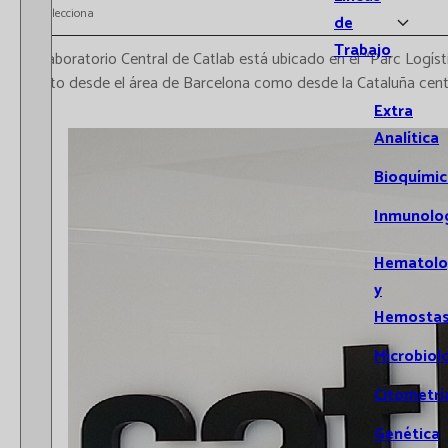
Selecciona
de
Trabajo
El laboratorio Central de Catlab está ubicado en el “Parc Logíst
tanto desde el área de Barcelona como desde la Cataluña centr
Extra
Analítica
Bioquímic
Inmunolo
Hematolo
y
Hemostas
Microbiol
Citometrí
Genética