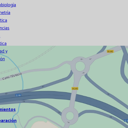
obiología
metría
tica
ncias
a
tica
ad y
ión
mientos
paración