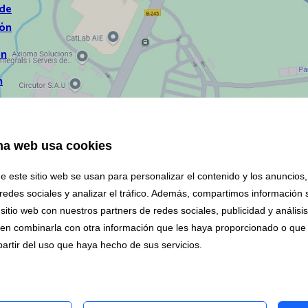
 de
ión
ón
n
ón
na web usa cookies
nicaciones
ncias y
e este sitio web se usan para personalizar el contenido y los anuncios,
nicaciones
redes sociales y analizar el tráfico. Además, compartimos información 
s
sitio web con nuestros partners de redes sociales, publicidad y análisi
icaciones
en combinarla con otra información que les haya proporcionado o que
partir del uso que haya hecho de sus servicios.
orales
italarios
ción