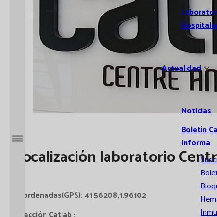
Laborator
Hospitala
Actualidad
Noticias
Boletín C
Informa
Abrir / Cerrar menú
Localización laboratorio Centr
Susc
Bolet
Bioq
Coordenadas(GPS): 41.56208,1.96102
Hema
Inmu
Dirección Catlab :