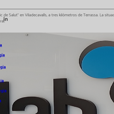
ic de Salut” en Viladecavalls, a tres kilómetros de Terrassa. La situa
al.
a
gía
gía
ia
ogía
a